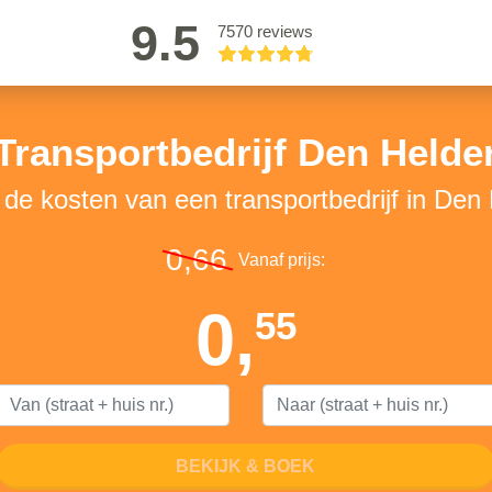
9.5
7570 reviews
Transportbedrijf Den Helde
 de kosten van een transportbedrijf in Den
0,66
Vanaf prijs:
0,
55
BEKIJK & BOEK