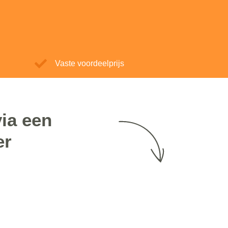
Vaste voordeelprijs
ia een
er