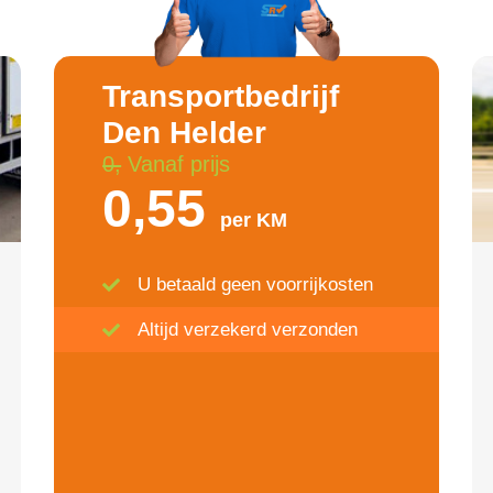
Transportbedrijf
Den Helder
0,
Vanaf prijs
0,55
per KM
U betaald geen voorrijkosten
Altijd verzekerd verzonden