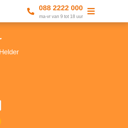
088 2222 000
ma-vr van 9 tot 18 uur
r
 Helder