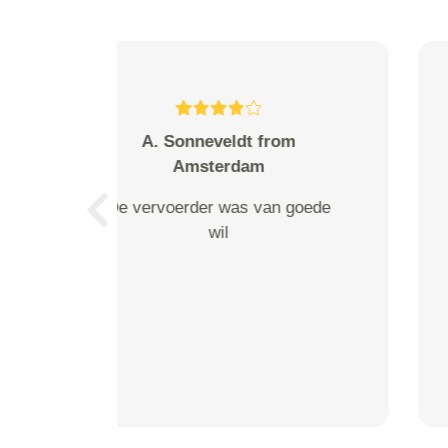
N. Dijkstra from Amsterdam
ik moest de afspraak verzetten
en dat ging heel soepel. De
Previous
koeriers hebben eerst de te
vervoeren wasmachine getild
van 2 hoog, zonder lift en op het
bezorgadres gebracht naar de
kelder. Dit was zwaar werk en
zij deden het voorzichtig en
bleven er opg...