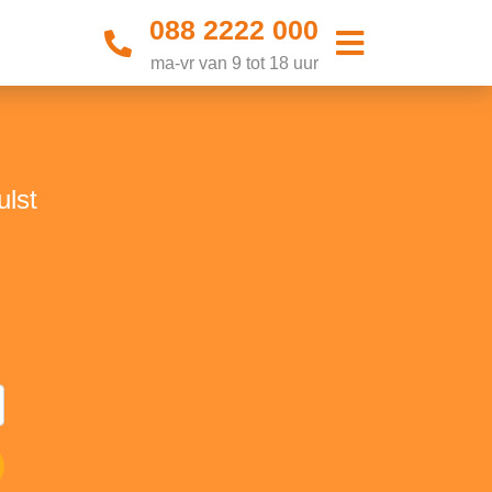
088 2222 000
ma-vr van 9 tot 18 uur
ulst