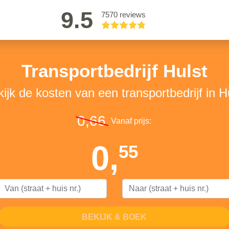
9.5
7570 reviews
Transportbedrijf Hulst
ijk de kosten van een transportbedrijf in H
0,66
Vanaf prijs:
0,
55
BEKIJK & BOEK