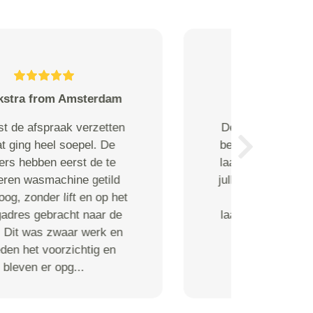
Leander Vergeest from Almere
Dego Koeriers gaf een
uitstekende service, ik kan ze
Next
van harte aanbevelen!