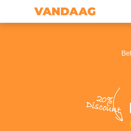
Bek
20%
Discount