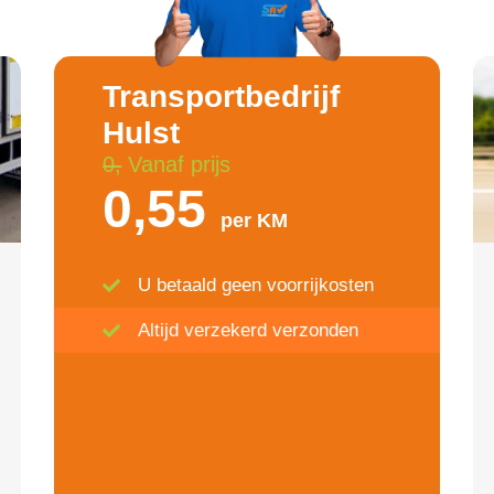
Transportbedrijf
Hulst
0,
Vanaf prijs
0,55
per KM
U betaald geen voorrijkosten
Altijd verzekerd verzonden