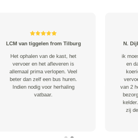
Roselaar from Alkmaar
De bezorgers waren perfect. Ik
betaalde 30 euro extra voor een
laadklep wat nodig was volgens
jullie maar er was geen laadklep
het was een busje zonder
laadklep. Waarom moest ik dan
30 extra betalen?