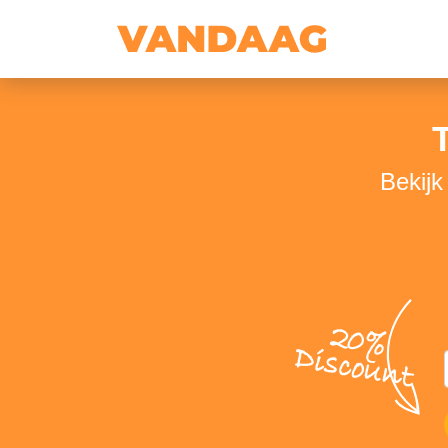
T
Bekijk
20%
Discount