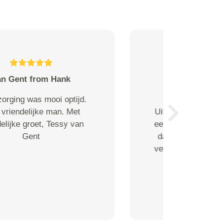
M. Theunissen from Arnhem
Door een communicatiefout
onzerzijds heeft dhr. Rashid
Next
voor niets bij ons voor de deur
gestaan. Hij bleef zeer
vriendelijk en beleefd en wilde
niets weten van een vergoeding
van ons. Voor ons is wel
duidelijk, dat dhr. Rashid zich
keurig aan afsprake...