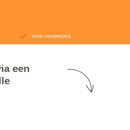
Vaste voordeelprijs
ia een
lle