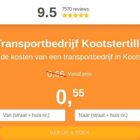
9.5
7570 reviews
ransportbedrijf Kootstertil
 de kosten van een transportbedrijf in Kootst
0,66
Vanaf prijs:
0,
55
BEKIJK & BOEK