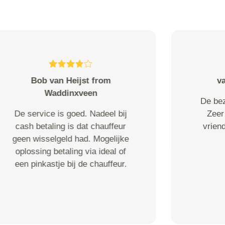
van den Donker from
Schiedam
Uitstekende service! Doen zelfs
een beetje "extra" wanneer blijkt
dat onverhoops toch iets meer
vervoerd moet worden; chapaeu
voor chauffeur!