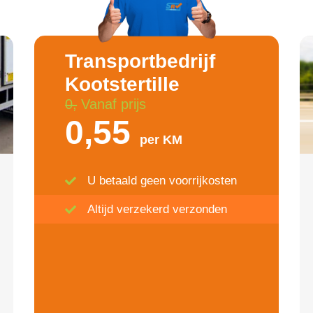
Transportbedrijf
Kootstertille
0,
Vanaf prijs
0,55
per KM
U betaald geen voorrijkosten
Altijd verzekerd verzonden