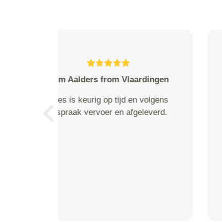
van Gent from Hank
De bezorging was mooi optijd.
Zeer vriendelijke man. Met
Previous
vriendelijke groet, Tessy van
Gent