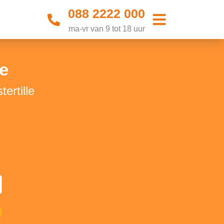
088 2222 000
ma-vr van 9 tot 18 uur
le
ertille