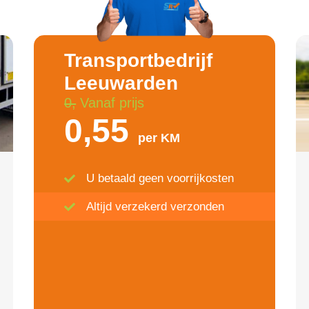
Transportbedrijf
Leeuwarden
0,
Vanaf prijs
0,55
per KM
U betaald geen voorrijkosten
Altijd verzekerd verzonden