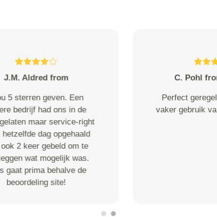
M Jong from Almere
netjes bezorgd.