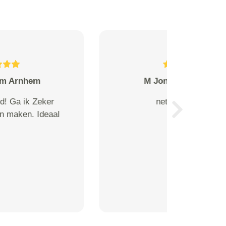
Groenendael makelaardij from
Goede afspraken gemaakt en
deze zijn correct uitgevoerd.
Next
Groenendael makelaardij kan u
dit bedrijf van harte aanbevelen.
De vijfde ster ging niet branden,
wat ik ook ondernam. Dus 5
sterren Cees Kooijman RMT