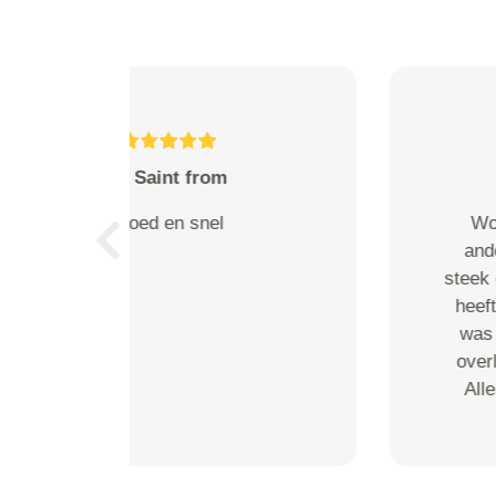
C. Pohl from Arnhem
Perfect geregeld! Ga ik Zeker
vaker gebruik van maken. Ideaal
Previous