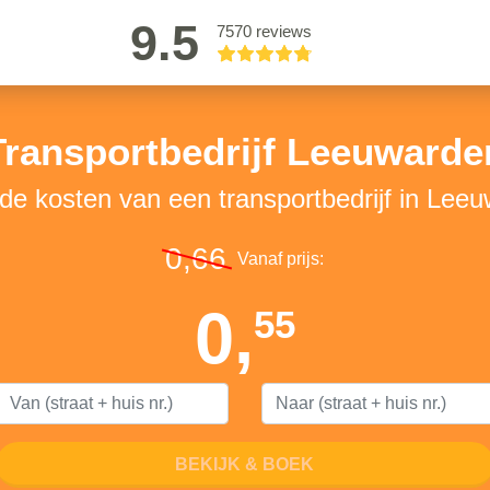
9.5
7570 reviews
Transportbedrijf Leeuwarde
 de kosten van een transportbedrijf in Lee
0,66
Vanaf prijs:
0,
55
BEKIJK & BOEK