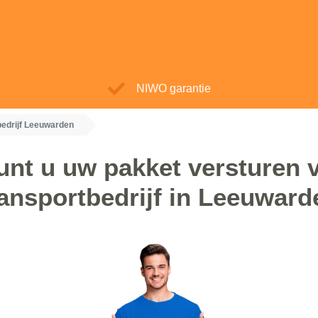
NIWO garantie
bedrijf Leeuwarden
unt u uw pakket versturen v
ransportbedrijf in Leeuward