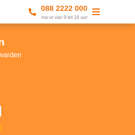
088 2222 000
ma-vr van 9 tot 18 uur
n
uwarden