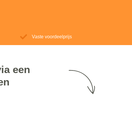
Vaste voordeelprijs
ia een
en