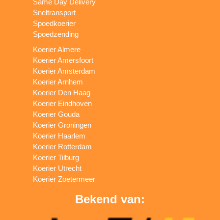
Same Day Delivery
Sneltransport
Spoedkoerier
Spoedzending
Koerier Almere
Koerier Amersfoort
Koerier Amsterdam
Koerier Arnhem
Koerier Den Haag
Koerier Eindhoven
Koerier Gouda
Koerier Groningen
Koerier Haarlem
Koerier Rotterdam
Koerier Tilburg
Koerier Utrecht
Koerier Zoetermeer
Bekend van: