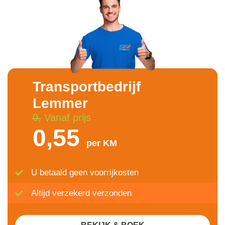
Transportbedrijf
Lemmer
0,
Vanaf prijs
0,55
per KM
U betaald geen voorrijkosten
Altijd verzekerd verzonden