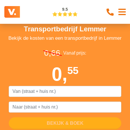
9.5
Transportbedrijf Lemmer
Bekijk de kosten van een transportbedrijf in Lemmer
0,66
Vanaf prijs:
0,
55
BEKIJK & BOEK