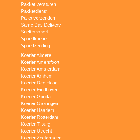
Pakket versturen
Pakketdienst
Pallet verzenden
Same Day Delivery
Sneltransport
Spoedkoerier
Spoedzending
Koerier Almere
Koerier Amersfoort
Koerier Amsterdam
Koerier Arnhem
Koerier Den Haag
Koerier Eindhoven
Koerier Gouda
Koerier Groningen
Koerier Haarlem
Koerier Rotterdam
Koerier Tilburg
Koerier Utrecht
Koerier Zoetermeer