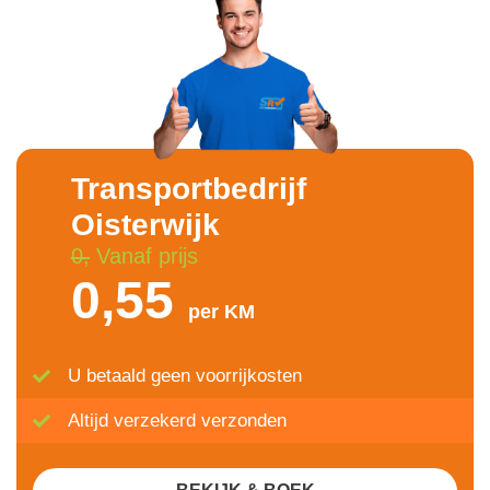
Transportbedrijf
Oisterwijk
0,
Vanaf prijs
0,55
per KM
U betaald geen voorrijkosten
Altijd verzekerd verzonden