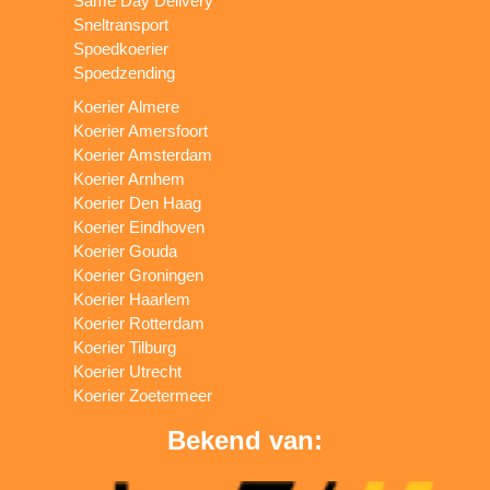
Same Day Delivery
Sneltransport
Spoedkoerier
Spoedzending
Koerier Almere
Koerier Amersfoort
Koerier Amsterdam
Koerier Arnhem
Koerier Den Haag
Koerier Eindhoven
Koerier Gouda
Koerier Groningen
Koerier Haarlem
Koerier Rotterdam
Koerier Tilburg
Koerier Utrecht
Koerier Zoetermeer
Bekend van: