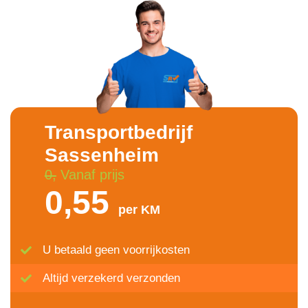
Transportbedrijf
Sassenheim
0,
Vanaf prijs
0,55
per KM
U betaald geen voorrijkosten
Altijd verzekerd verzonden