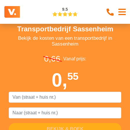
9.5
Transportbedrijf Sassenheim
Bekijk de kosten van een transportbedrijf in
Sassenheim
0,66
Vanaf prijs:
0,
55
BEKIJK & BOEK