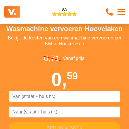
9.5
Wasmachine vervoeren Hoevelaken
Bekijk de kosten van een wasmachine vervoeren per
KM in Hoevelaken
0,71
Vanaf prijs:
0,
59
BEKIJK & BOEK