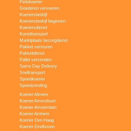
Fietskoerier
Goederen vervoeren
Koeriersbedrijf
Koeriersbedrijf beginnen
Koeriersdienst
Kunsttransport
Marktplaats bezorgdienst
Pakket versturen
Pakketdienst
Pallet verzenden
Same Day Delivery
Sneltransport
Spoedkoerier
Spoedzending
Koerier Almere
Koerier Amersfoort
Koerier Amsterdam
Koerier Arnhem
Koerier Den Haag
Koerier Eindhoven