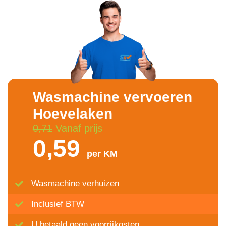
Wasmachine vervoeren
Hoevelaken
0,71
Vanaf prijs
0,59
per KM
Wasmachine verhuizen
Inclusief BTW
U betaald geen voorrijkosten