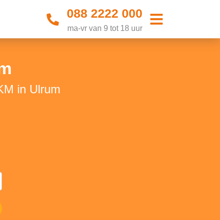
088 2222 000
ma-vr van 9 tot 18 uur
um
KM in Ulrum