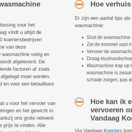
n wasmachine
Hoe verhuis
Er zijn een aantal tips al
lossing voor het
wasmachine:
 vindt u altijd de
Sluit de wasmachine a
0 koeriersbedrijven
Zet de trommel vast 
tie van deze
Vervoer de wasmachi
w wasmachine veilig en
Draag klushandschoen
wordt afgeleverd. De
Wasmachine trap op ti
ende factoren af zoals
wasmachine is zwaar 
e afgelegd moet worden.
schade zorgen, pas d
d en voor een betaalbare
Hoe kan ik 
at u voor het vervoer van
vervoeren o
tingen en het gewicht in
Vandaag Koe
Dankzij ons grote netwerk
 prijs te vinden. Alle
Via Vandaag
Koeriers
komt