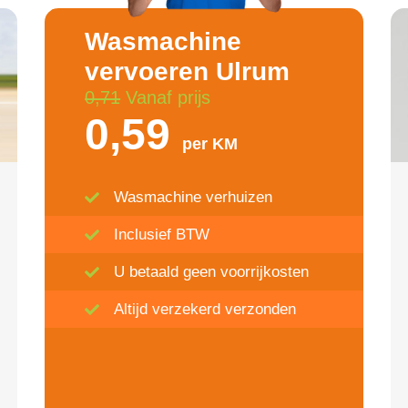
Wasmachine
vervoeren Ulrum
0,71
Vanaf prijs
0,59
per KM
Wasmachine verhuizen
Inclusief BTW
U betaald geen voorrijkosten
Altijd verzekerd verzonden