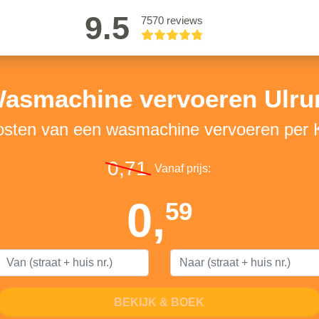
9.5
7570 reviews
asmachine vervoeren Ulr
kosten van een wasmachine vervoeren per 
0,71
Vanaf prijs:
0,
59
BEKIJK & BOEK