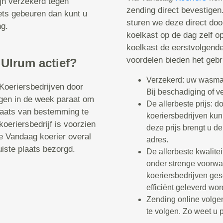
jn verzekerd tegen
zending direct bevestigen
ets gebeuren dan kunt u
sturen we deze direct doo
ng.
koelkast op de dag zelf op
koelkast de eerstvolgende
voordelen bieden het gebr
 Ulrum actief?
Verzekerd: uw wasmach
Koeriersbedrijven door
Bij beschadiging of v
gen in de week paraat om
De allerbeste prijs: 
laats van bestemming te
koeriersbedrijven kunn
oeriersbedrijf is voorzien
deze prijs brengt u d
e Vandaag koerier overal
adres.
uiste plaats bezorgd.
De allerbeste kwalitei
onder strenge voorwa
koeriersbedrijven ge
efficiënt geleverd wor
Zending online volge
te volgen. Zo weet u 