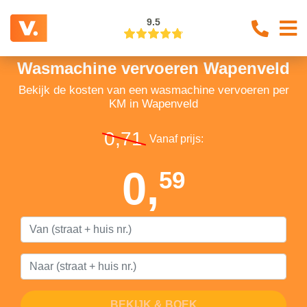
9.5
Wasmachine vervoeren Wapenveld
Bekijk de kosten van een wasmachine vervoeren per
KM in Wapenveld
0,71
Vanaf prijs:
0,
59
BEKIJK & BOEK