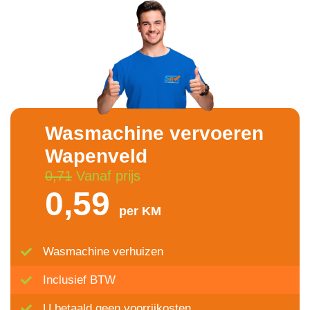
Wasmachine vervoeren
Wapenveld
0,71
Vanaf prijs
0,59
per KM
Wasmachine verhuizen
Inclusief BTW
U betaald geen voorrijkosten